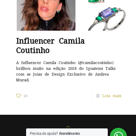
Influencer Camila
Coutinho
A Influencer Camila Coutinho (@camilacoutinho)
brilhou muito na edição 2018 do Iguatemi Talks
com as Joias de Design Exclusivo de Andrea
Murad.
16
Leia mais
© 2025 - AMURAD -
por, sr.seixas
Precisa de ajuda?
Atendimento