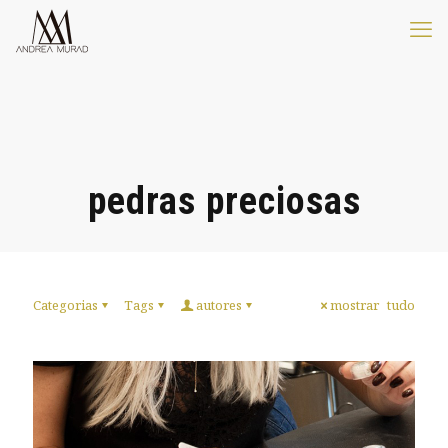
pedras preciosas
Categorias
Tags
autores
mostrar tudo